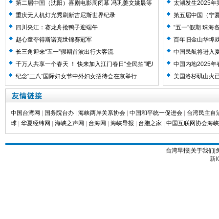
第二届中国（沈阳）喜剧电影周闭幕 冯巩姜文姚晨等
太湖发生2025年
影人齐聚见证高光时刻
重庆无人机灯光秀刷新吉尼斯世界纪录
第五届中国（宁
四川夹江：赛龙舟抢鸭子迎端午
“五一”假期 珠
赵心童夺得斯诺克世锦赛冠军
百年旧金山华埠戏
长三角迎来“五一”假期首波出行大客流
中国民航将进入
千万人共享一个春天 ！ 快来加入江门春日“全民拍”吧!
中国内地2025
纪念“三八”国际妇女节中外妇女招待会在京举行
美国洛杉矶山火
中国台湾网
|
国务院台办
|
海峡两岸关系协会
|
中国和平统一促进会
|
台湾民主自
球
|
华夏经纬网
|
海峡之声网
|
台海网
|
海峡导报
|
台胞之家
|
中国互联网协会海峡
台湾早报|关于我们|
新I