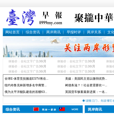
网站首页
综合资讯
两岸商讯
早报时评
两岸关系
文
体验价：全站文字广告
30/月
体验价：全站文字广告
30/月
体验
体验价：全站文字广告
30/月
体验价：全站文字广告
30/月
体验
体验价：全站文字广告
30/月
体验价：全站文字广告
30/月
体验
全球E-体育竞技频道ESTV将在...
美媒：美国民主党以微弱优势...
纽约布鲁克林新增多名华裔警...
树德务滋？！社会更需要吹一...
俄为太平洋舰队建造的首艘63...
英国货车惨案最新进展：一名...
◆读懂江门，先读懂它的
综合资讯
两岸商讯