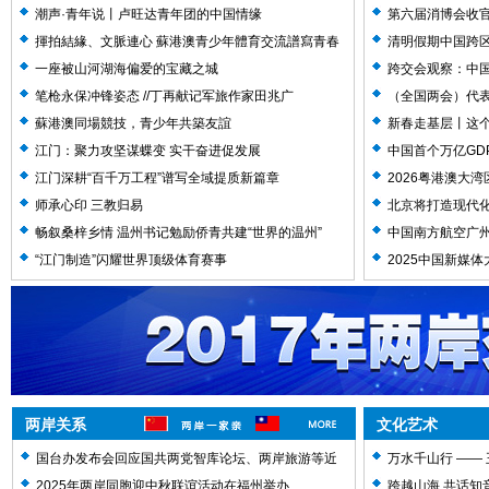
潮声·青年说丨卢旺达青年团的中国情缘
第六届消博会收官
揮拍結緣、文脈連心 蘇港澳青少年體育交流譜寫青春
清明假期中国跨区
新篇
一座被山河湖海偏爱的宝藏之城
跨交会观察：中
笔枪永保冲锋姿态 //丁再献记军旅作家田兆广
（全国两会）代表
蘇港澳同場競技，青少年共築友誼
新春走基层丨这
江门：聚力攻坚谋蝶变 实干奋进促发展
中国首个万亿GD
江门深耕“百千万工程”谱写全域提质新篇章
2026粤港澳大
师承心印 三教归易
北京将打造现代化
畅叙桑梓乡情 温州书记勉励侨青共建“世界的温州”
中国南方航空广
“江门制造”闪耀世界顶级体育赛事
2025中国新媒
两岸关系
文化艺术
国台办发布会回应国共两党智库论坛、两岸旅游等近
万水千山行 ——
期热点
2025年两岸同胞迎中秋联谊活动在福州举办
跨越山海 共话知