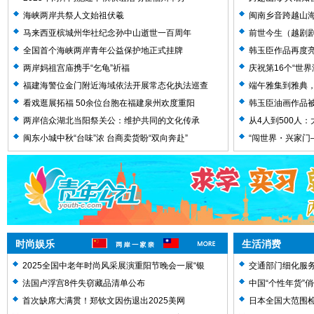
腊主题活动精彩亮相
海峡两岸共祭人文始祖伏羲
闽南乡音跨越山海
金曲盛典全球启动
马来西亚槟城州华社纪念孙中山逝世一百周年
前世今生（越剧
全国首个海峡两岸青年公益保护地正式挂牌
韩玉臣作品再度
美术名家经典作品
两岸妈祖宫庙携手“乞龟”祈福
庆祝第16个“世界
乐晚会
福建海警位金门附近海域依法开展常态化执法巡查
端午雅集到雅典
看戏逛展拓福 50余位台胞在福建泉州欢度重阳
韩玉臣油画作品
两岸信众湖北当阳祭关公：维护共同的文化传承
从4人到500人
闽东小城中秋“台味”浓 台商卖货盼“双向奔赴”
“闯世界・兴家
当”展览开幕
时尚娱乐
生活消费
2025全国中老年时尚风采展演重阳节晚会一展“银
交通部门细化服务
龄”活力
法国卢浮宫8件失窃藏品清单公布
中国“个性年货”
首次缺席大满贯！郑钦文因伤退出2025美网
日本全国大范围