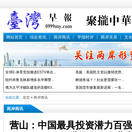
网站首页
综合资讯
两岸商讯
早报时评
两岸关系
文
全球E-体育竞技频道ESTV将在...
美媒：美国民主党以微弱优势...
纽约布鲁克林新增多名华裔警...
树德务滋？！社会更需要吹一...
俄为太平洋舰队建造的首艘63...
英国货车惨案最新进展：一名...
当前位置：
首页
>
两岸商讯
两岸商讯
营山：中国最具投资潜力百强县