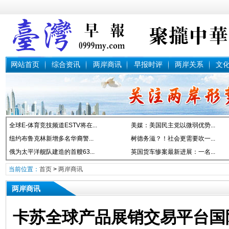
网站首页
综合资讯
两岸商讯
早报时评
两岸关系
文
全球E-体育竞技频道ESTV将在...
美媒：美国民主党以微弱优势...
纽约布鲁克林新增多名华裔警...
树德务滋？！社会更需要吹一...
俄为太平洋舰队建造的首艘63...
英国货车惨案最新进展：一名...
当前位置：
首页
>
两岸商讯
两岸商讯
卡苏全球产品展销交易平台国