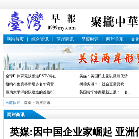
网站首页
综合资讯
两岸商讯
早报时评
两岸关系
文
全球E-体育竞技频道ESTV将在...
美媒：美国民主党以微弱优势...
纽约布鲁克林新增多名华裔警...
树德务滋？！社会更需要吹一...
俄为太平洋舰队建造的首艘63...
英国货车惨案最新进展：一名...
当前位置：
首页
>
两岸商讯
两岸商讯
英媒:因中国企业家崛起 亚