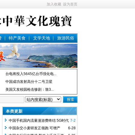
加入收藏
设为首页
费
特产美食
文学天地
旅游民俗
台电将投入5645亿台币强化电...
中国成功发射高分十二号卫星
美国又发校园枪击惨剧：致3...
本类更新
中国手机国内流量漫游费终结 5G时代
7-2
还能省多少钱
中国杂交小麦研发正领跑 可增产
6-28