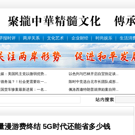
早报时评
两岸关系
文化艺术
企业财经
时尚娱乐
生活消
媒：美国民主党以微弱优势...
以色列与巴林开启自贸协定谈...
德务滋？！社会更需要吹一...
陈时中竞选台北市长团队成形...
国货车惨案最新进展：一名...
佩洛西邀特朗普就弹劾案自辩...
量漫游费终结 5G时代还能省多少钱