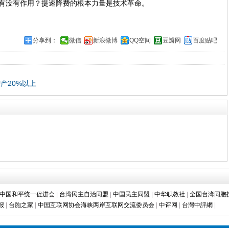
有没有作用？提速降费的根本力量是技术革命。
分享到：
微信
新浪微博
QQ空间
豆瓣网
百度贴吧
产20%以上
中国和平统一促进会
|
台湾民主自治同盟
|
中国民主同盟
|
中华职教社
|
全国台湾同胞
报
|
台胞之家
|
中国互联网协会海峡两岸互联网交流委员会
|
中评网
|
台灣中評網
|