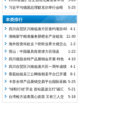
2018首届沪台文创论坛聚焦青年传
5-28
承发展
习近平与德国总理默克尔举行会晤
5-25
本类排行
四川自贸区川南临港片区签约项目40
4-1
个 总投资超351亿元
湖南新宁精准服务脐橙全产业链实
11-30
现5万果农脱贫
海外投资何处去？听听业界大佬怎么
1-2
说
营山：中国最具投资潜力百强县
1-22
2018首场投资促进推介会在北京举行
四川德昌农特产品展销会开展 特色
4-10
商品齐亮相
四川自贸区川南临港片区一周年成绩
4-1
单：16项制度全国首创
香菇始祖吴三公网络朝圣平台已开通
9-1
卡苏全球产品展销交易平台国际采购
5-25
会完美落幕
“绿鞋行动”开走 首站荔波主打“碳汇
5-21
公益”
台湾检方追查黑心疫苗 又有三人交
5-18
保