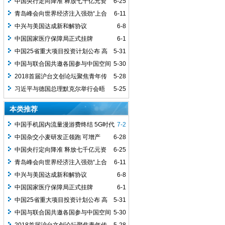
20%以上
中国央行定向降准 释放七千亿元资
6-25
金
青岛峰会向世界经济注入强劲“上合
6-11
动力”
中兴与美国达成新和解协议
6-8
中国国家医疗保障局正式挂牌
6-1
中国25省重大项目投资计划公布 高
5-31
新技术、生态环保成亮点
中国与联合国共邀各国参与中国空间
5-30
站国际合作
2018首届沪台文创论坛聚焦青年传
5-28
承发展
习近平与德国总理默克尔举行会晤
5-25
本类推荐
中国手机国内流量漫游费终结 5G时代
7-2
还能省多少钱
中国杂交小麦研发正领跑 可增产
6-28
20%以上
中国央行定向降准 释放七千亿元资
6-25
金
青岛峰会向世界经济注入强劲“上合
6-11
动力”
中兴与美国达成新和解协议
6-8
中国国家医疗保障局正式挂牌
6-1
中国25省重大项目投资计划公布 高
5-31
新技术、生态环保成亮点
中国与联合国共邀各国参与中国空间
5-30
站国际合作